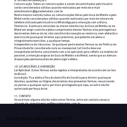
9. OUTRAS INFORMAÇÕES
Comunicação. Todas as comunicações a serem encaminhadas pelo Usuário
serão consideradas válidas quando realizadas por meio do e-mail
atendimento1@guiademoteis.com.br.
Neste mesmo sentido, todas as comunicações feitas pelo Guia de Motéis e pelo
Motel serão consideradas válidas quando realizadas por meio do número de
telefone utilizado pelo Usuário no WhatsApp para interação com a Alzira.
Tolerância. Eventuais omissões ou meras tolerâncias do Guia de Motéis ou do
Motel em exigir o estrito e pleno cumprimento destes Termos e/ou prerrogativas
decorrentes dele ou da lei, não constituirão novação ou renúncia, nem afetarão o
exercício de quaisquer direitos aqui previstos, que poderão ser plena e
integralmente exercidos, a qualquer tempo.
Independência de cláusulas. Se qualquer parte destes Termos ou da Política de
Privacidade for considerada nula ou inexequível, tal trecho deve ser
interpretado de forma consistente com a lei aplicável, para refletir, na medida do
possível, a intenção original do Guia de Motéis e do Motel, sendo que as demais
disposições permanecerão em pleno vigor e efeito.
10. LEI APLICÁVEL E JURISDIÇÃO
Lei Aplicável. Estes Termos serão regidos e interpretados de acordo com as leis
do Brasil.
Jurisdição. Fica eleito o Foro do domicílio do Usuário para dirimir quaisquer
dúvidas, questões ou litígios decorrentes dos presentes Termos, renunciando
as partes a qualquer outro, por mais privilegiado que seja, se outro não for
autorizado por força de lei.
11. CONTATO
Se você tiver alguma dúvida sobre estes Termos, entre em contato conosco
através de:
atendimento.go@guiademoteis.com.br
.
Última atualização 20.03.2025
GUIA DE MOTÉIS HUB | GUIA DE MOTÉIS ©