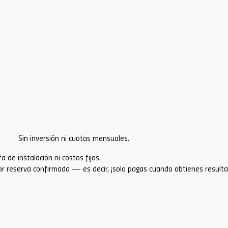
Alivia la carga de trabajo de tu
Nuestro motor de reservas
equipo de recepción con
disponible en cualquier sitio
Alzira® durante la estadía de
web de motel.
tus clientes.
ver más
ver más
Sin inversión ni cuotas mensuales.
 de instalación ni costos fijos.
 reserva confirmada — es decir, ¡solo pagas cuando obtienes resulta