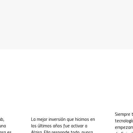
Siempre t
ub,
La mejor inversión que hicimos en
tecnologí
 una
los últimos años fue activar a
empezamo
ora es
Alzira. Ella responde todo, nunca