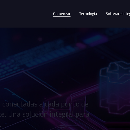
Comenzar
Tecnología
Software inte
ial conectadas a cada punto de
te. Una solución integral para
.