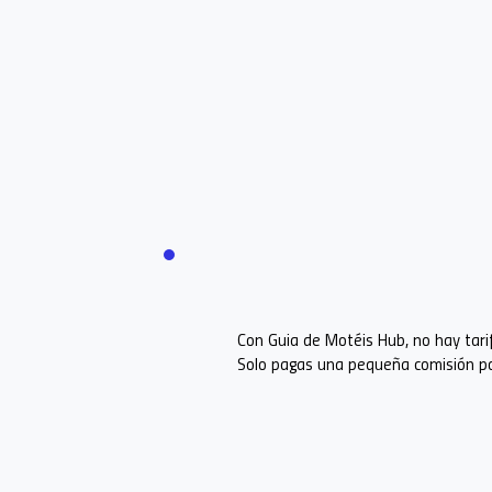
Fideliza a tus clientes con un
programa de fidelidad simple y
poderoso.
ver más
Con Guia de Motéis Hub, no hay tarifa
Solo pagas una pequeña comisión por