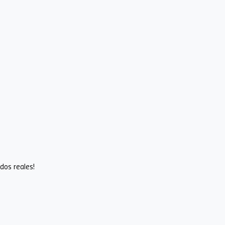
Extrae el máximo de tus
campañas online midiendo las
ventas de cada una de ellas.
ver más
dos reales!